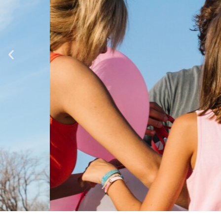
Service Enfance
Portail Famille
de la Communauté de Communes de la Vallée
de la Doller et du Soultzbach
Portail Famille