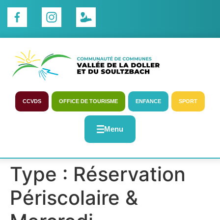
Panneau de gestion des cookies
CCVDS
OFFICE DE TOURISME
ENFANCE
SPORT
Menu
Type :
Réservation
Périscolaire &